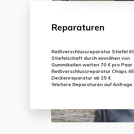
g
s
a
Reparaturen
u
s
w
a
Reißverschlussreparatur Stiefel 6
h
Stiefelschaft durch einnähen von
l
Gummikeilen weiten 70 € pro Paar
Reißverschlussreparatur Chaps 45
Deckenreparatur ab 25 €
Weitere Reparaturen auf Anfrage