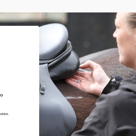
ro
osten.