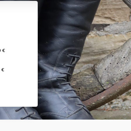
0 €
 €