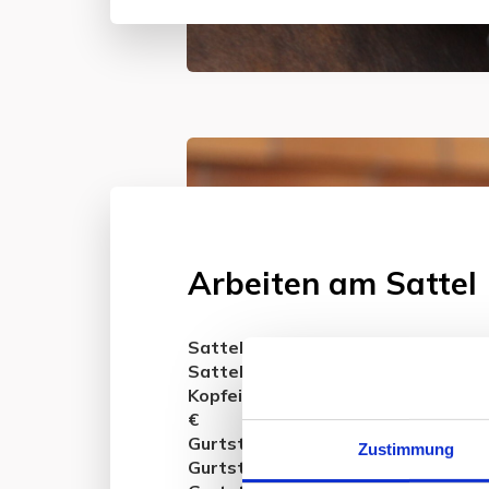
Arbeiten am Sattel
Sattelkissen nachpolstern 90 – 12
Sattelkissen neu füllen 210 €
Kopfeisen verstellen kalt 85 € wa
€
Gurtstrupfen umlegen 75 €
Zustimmung
Gurtstrupfen erneuern Lang 35 €