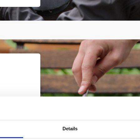
0 €
rm 110
Details