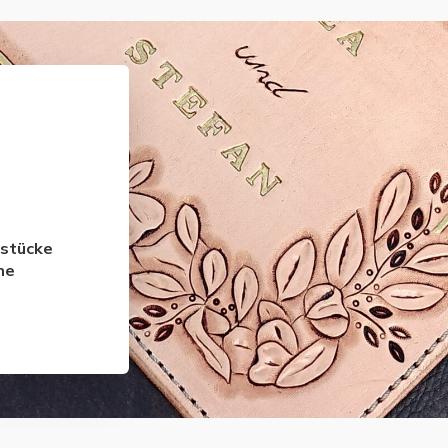
lstücke
ne