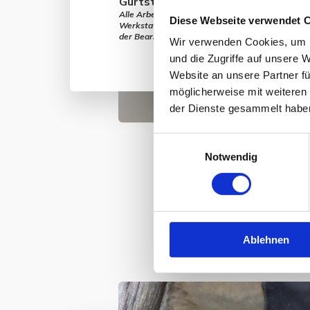
Gurtstrupfen erneuern Kurz 25 €
Alle Arbeiten am Sattel werden von mir in mein
Diese Webseite verwendet 
Werkstatt durchgeführt. Gerne liefere ich den Sa
der Bearbeitung wieder aus.
Wir verwenden Cookies, um I
und die Zugriffe auf unsere 
Website an unsere Partner fü
möglicherweise mit weiteren
der Dienste gesammelt habe
E
Notwendig
i
n
w
i
l
Ablehnen
l
i
g
u
n